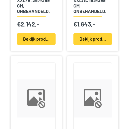
XXL/B, 257×399
XXL/A, 193×399
CM,
CM,
ONBEHANDELD.
ONBEHANDELD.
€
2.142,-
€
1.643,-
Bekijk product(en)
Bekijk product(en)