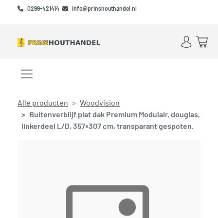
Skip to main content
Skip to footer
0299-421414
info@prinshouthandel.nl
Account
Win
Menu openen/sluiten
Alle producten
Woodvision
Buitenverblijf plat dak Premium Modulair, douglas,
linkerdeel L/D, 357×307 cm, transparant gespoten.