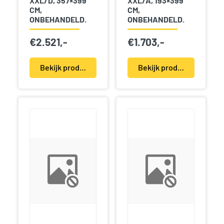
XXL/D, 357×399
XXL/A, 193×399
CM,
CM,
ONBEHANDELD.
ONBEHANDELD.
€
2.521,-
€
1.703,-
Bekijk product(en)
Bekijk product(en)