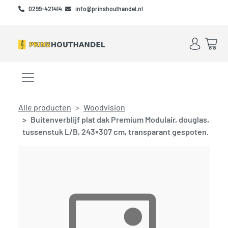
Skip to main content
Skip to footer
0299-421414
info@prinshouthandel.nl
Account
Win
Menu openen/sluiten
Alle producten
Woodvision
Buitenverblijf plat dak Premium Modulair, douglas,
tussenstuk L/B, 243×307 cm, transparant gespoten.