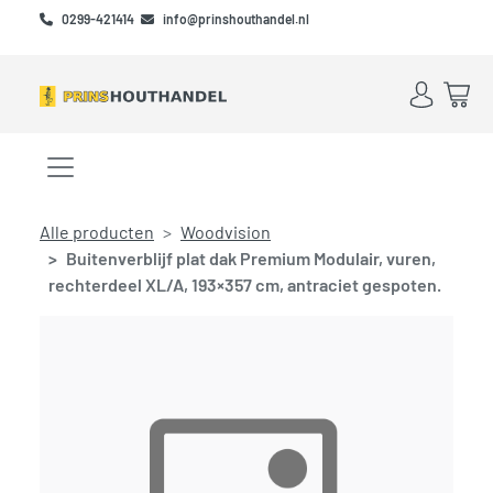
Skip to main content
Skip to footer
0299-421414
info@prinshouthandel.nl
Account
Win
Menu openen/sluiten
Alle producten
Woodvision
Buitenverblijf plat dak Premium Modulair, vuren,
rechterdeel XL/A, 193×357 cm, antraciet gespoten.