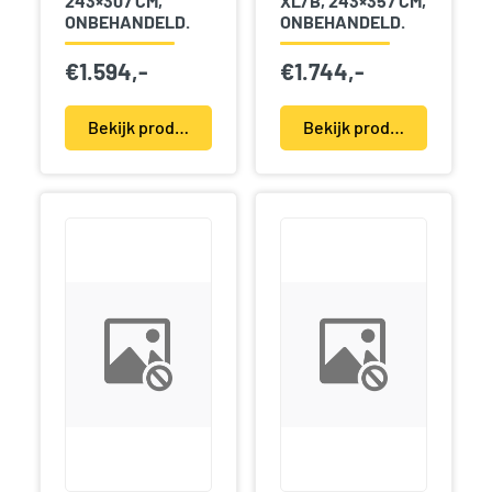
243×307 CM,
XL/B, 243×357 CM,
ONBEHANDELD.
ONBEHANDELD.
€
1.594,-
€
1.744,-
Bekijk product(en)
Bekijk product(en)