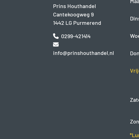
Maa
Prins Houthandel
Cantekoogweg 9
Din
1442 LG Purmerend
Wo
0299-421414
info@prinshouthandel.nl
Don
Vri
Zat
Zon
*Lu