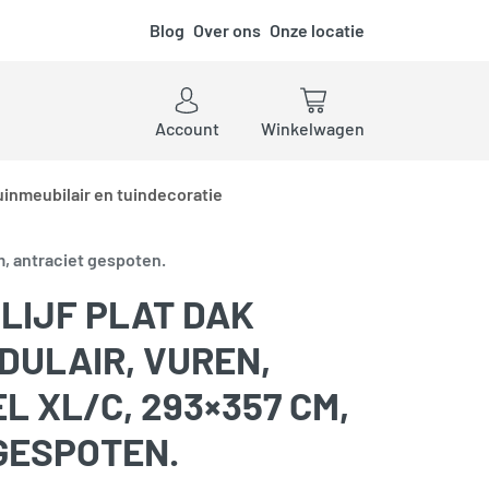
Blog
Over ons
Onze locatie
ken
Account
Winkelwagen
uinmeubilair en tuindecoratie
m, antraciet gespoten.
LIJF PLAT DAK
DULAIR, VUREN,
 XL/C, 293×357 CM,
GESPOTEN.