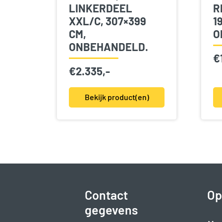
LINKERDEEL
R
XXL/C, 307×399
1
CM,
O
ONBEHANDELD.
€
€
2.335,-
Bekijk product(en)
Contact
Op
gegevens