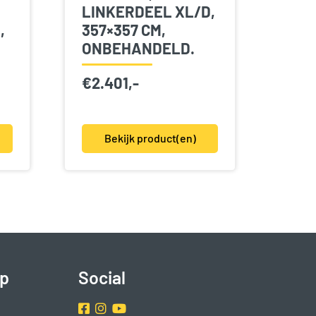
LINKERDEEL XL/D,
,
357×357 CM,
ONBEHANDELD.
€
2.401,-
Bekijk product(en)
p
Social
Facebook
Instragram
Youtube