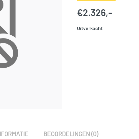
€
2.326,-
Uitverkocht
SKU:
766357
Categorie:
Woodvision
NFORMATIE
BEOORDELINGEN (0)