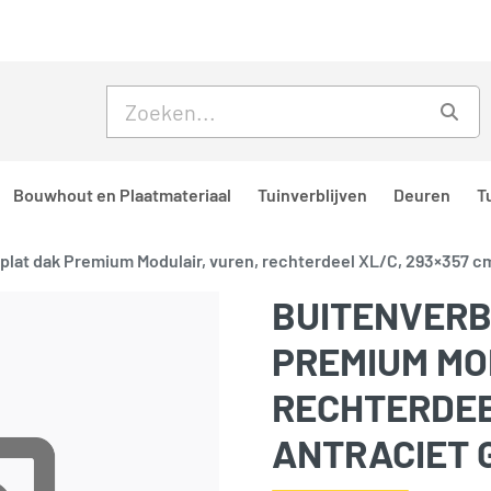
Skip to main content
Skip to footer
Zoe
Bouwhout en Plaatmateriaal
Tuinverblijven
Deuren
T
 plat dak Premium Modulair, vuren, rechterdeel XL/C, 293×357 c
BUITENVERB
PREMIUM MO
RECHTERDEEL
ANTRACIET 