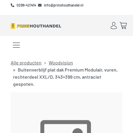
Skip to main content
Skip to footer
0299-421414
info@prinshouthandel.nl
Account
Win
Menu openen/sluiten
Alle producten
Woodvision
Buitenverblijf plat dak Premium Modulair, vuren,
rechterdeel XXL/D, 343×399 cm, antraciet
gespoten.