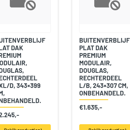
UITENVERBLIJF
BUITENVERBLIJF
LAT DAK
PLAT DAK
REMIUM
PREMIUM
ODULAIR,
MODULAIR,
OUGLAS,
DOUGLAS,
ECHTERDEEL
RECHTERDEEL
XL/D, 343×399
L/B, 243×307 CM,
M,
ONBEHANDELD.
NBEHANDELD.
€
1.635,-
2.245,-
Bekijk product(en)
Bekijk product(en)