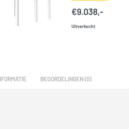
€
9.038,-
Uitverkocht
SKU:
786029
Categorie:
Woodvision
NFORMATIE
BEOORDELINGEN (0)