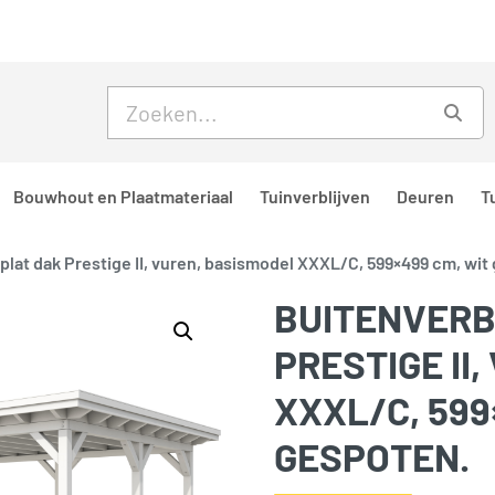
Skip to main content
Skip to footer
Zoe
Bouwhout en Plaatmateriaal
Tuinverblijven
Deuren
T
 plat dak Prestige II, vuren, basismodel XXXL/C, 599×499 cm, wit
BUITENVERB
PRESTIGE II
XXXL/C, 599
GESPOTEN.