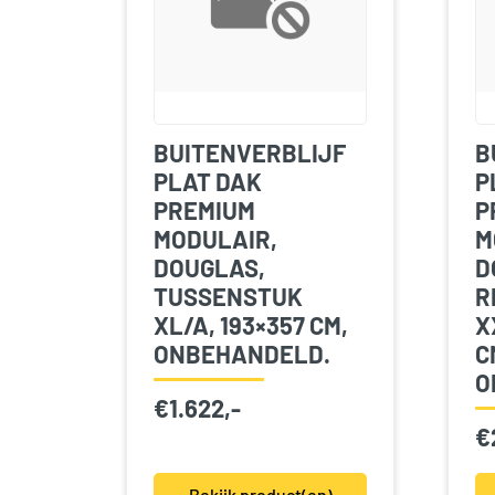
BUITENVERBLIJF
B
PLAT DAK
P
PREMIUM
P
MODULAIR,
M
DOUGLAS,
D
TUSSENSTUK
R
XL/A, 193×357 CM,
X
ONBEHANDELD.
C
O
€
1.622,-
€
Bekijk product(en)