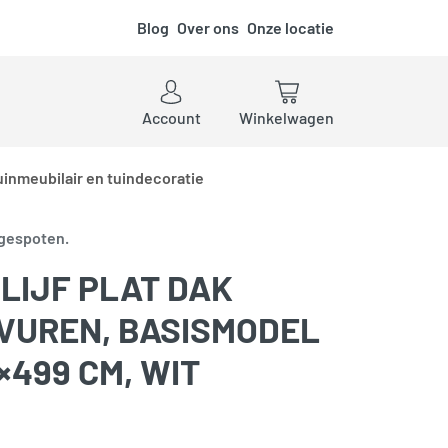
Blog
Over ons
Onze locatie
ken
Account
Winkelwagen
uinmeubilair en tuindecoratie
 gespoten.
LIJF PLAT DAK
, VUREN, BASISMODEL
×499 CM, WIT