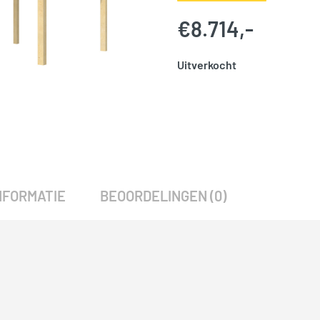
€
8.714,-
Uitverkocht
SKU:
786048
Categorie:
Woodvision
NFORMATIE
BEOORDELINGEN (0)