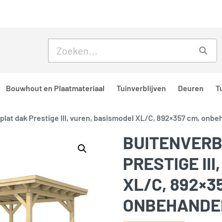
Skip to main content
Skip to footer
Zoe
Bouwhout en Plaatmateriaal
Tuinverblijven
Deuren
T
 plat dak Prestige III, vuren, basismodel XL/C, 892×357 cm, onbe
BUITENVERB
PRESTIGE II
XL/C, 892×3
ONBEHANDE