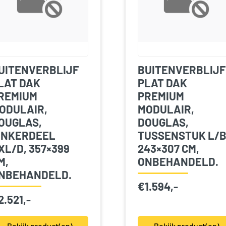
UITENVERBLIJF
BUITENVERBLIJF
LAT DAK
PLAT DAK
REMIUM
PREMIUM
ODULAIR,
MODULAIR,
OUGLAS,
DOUGLAS,
INKERDEEL
TUSSENSTUK L/B
XL/D, 357×399
243×307 CM,
M,
ONBEHANDELD.
NBEHANDELD.
€
1.594,-
2.521,-
Bekijk product(en)
Bekijk product(en)