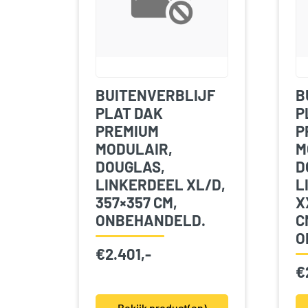
BUITENVERBLIJF
B
PLAT DAK
P
PREMIUM
P
MODULAIR,
M
DOUGLAS,
D
LINKERDEEL XL/D,
L
357×357 CM,
X
ONBEHANDELD.
C
O
€
2.401,-
€
Bekijk product(en)