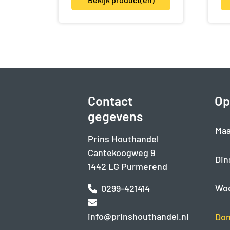
Contact
Op
gegevens
Maa
Prins Houthandel
Cantekoogweg 9
Din
1442 LG Purmerend
Wo
0299-421414
info@prinshouthandel.nl
Don