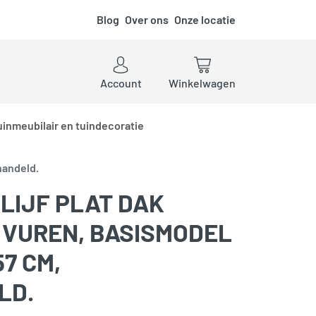
Blog
Over ons
Onze locatie
ken
Account
Winkelwagen
uinmeubilair en tuindecoratie
handeld.
LIJF PLAT DAK
I, VUREN, BASISMODEL
57 CM,
LD.