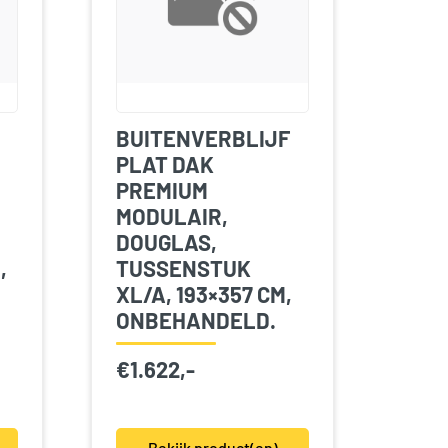
BUITENVERBLIJF
PLAT DAK
PREMIUM
MODULAIR,
DOUGLAS,
,
TUSSENSTUK
XL/A, 193×357 CM,
ONBEHANDELD.
€
1.622,-
Bekijk product(en)