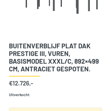
BUITENVERBLIJF PLAT DAK
PRESTIGE III, VUREN,
BASISMODEL XXXL/C, 892×499
CM, ANTRACIET GESPOTEN.
€
12.726,-
Uitverkocht
SKU:
786056
Categorie:
Woodvision