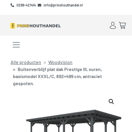
Skip to main content
Skip to footer
0299-421414
info@prinshouthandel.nl
Account
Win
Menu openen/sluiten
Alle producten
Woodvision
Buitenverblijf plat dak Prestige III, vuren,
basismodel XXXL/C, 892×499 cm, antraciet
gespoten.