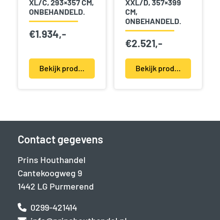
XL/C, 293×357 CM,
XXL/D, 357×399
ONBEHANDELD.
CM,
ONBEHANDELD.
€
1.934,-
€
2.521,-
Bekijk product(en)
Bekijk product(en)
Contact gegevens
Prins Houthandel
Cantekoogweg 9
1442 LG Purmerend
0299-421414