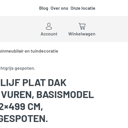
Blog
Over ons
Onze locatie
ken
Account
Winkelwagen
uinmeubilair en tuindecoratie
chtgrijs gespoten.
LIJF PLAT DAK
I, VUREN, BASISMODEL
2×499 CM,
 GESPOTEN.