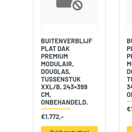
BUITENVERBLIJF
B
PLAT DAK
P
PREMIUM
P
MODULAIR,
M
DOUGLAS,
D
TUSSENSTUK
T
XXL/B, 243×399
3
CM,
O
ONBEHANDELD.
€
€
1.772,-
Bekijk product(en)