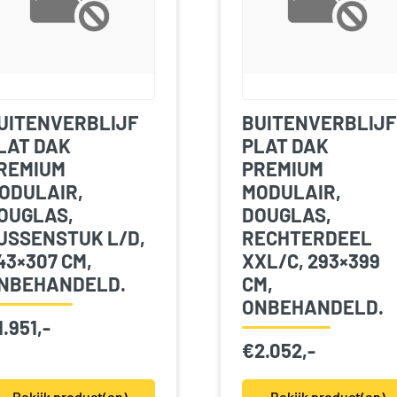
UITENVERBLIJF
BUITENVERBLIJF
LAT DAK
PLAT DAK
REMIUM
PREMIUM
ODULAIR,
MODULAIR,
OUGLAS,
DOUGLAS,
USSENSTUK L/D,
RECHTERDEEL
43×307 CM,
XXL/C, 293×399
NBEHANDELD.
CM,
ONBEHANDELD.
1.951,-
€
2.052,-
Bekijk product(en)
Bekijk product(en)