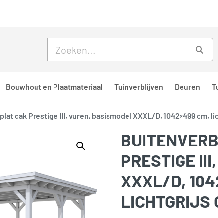
Skip to main content
Skip to footer
Zoe
Bouwhout en Plaatmateriaal
Tuinverblijven
Deuren
T
 plat dak Prestige III, vuren, basismodel XXXL/D, 1042×499 cm, li
BUITENVERB
PRESTIGE II
XXXL/D, 104
LICHTGRIJS