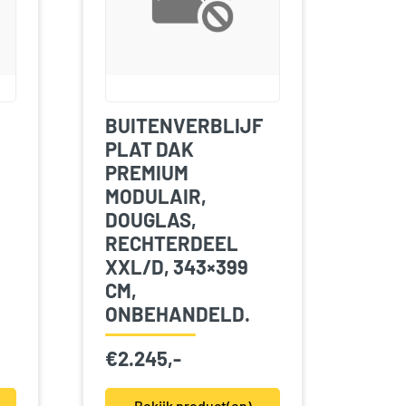
BUITENVERBLIJF
PLAT DAK
PREMIUM
MODULAIR,
DOUGLAS,
RECHTERDEEL
XXL/D, 343×399
CM,
ONBEHANDELD.
€
2.245,-
Bekijk product(en)