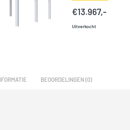
€
13.967,-
Uitverkocht
SKU:
786065
Categorie:
Woodvision
NFORMATIE
BEOORDELINGEN (0)