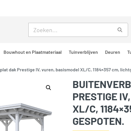
Skip to main content
Skip to footer
Zoe
Bouwhout en Plaatmateriaal
Tuinverblijven
Deuren
T
 plat dak Prestige IV, vuren, basismodel XL/C, 1184×357 cm, licht
BUITENVERB
PRESTIGE IV
XL/C, 1184×3
GESPOTEN.