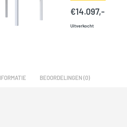
€
14.097,-
Uitverkocht
SKU:
786070
Categorie:
Woodvision
NFORMATIE
BEOORDELINGEN (0)