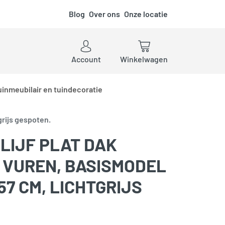
Blog
Over ons
Onze locatie
ken
Account
Winkelwagen
uinmeubilair en tuindecoratie
grijs gespoten.
LIJF PLAT DAK
, VUREN, BASISMODEL
57 CM, LICHTGRIJS