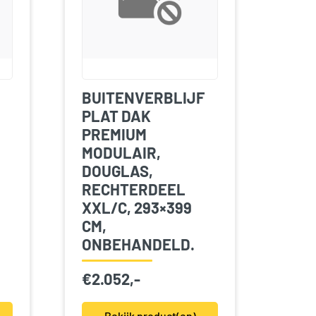
BUITENVERBLIJF
PLAT DAK
PREMIUM
MODULAIR,
DOUGLAS,
RECHTERDEEL
XXL/C, 293×399
CM,
ONBEHANDELD.
€
2.052,-
Bekijk product(en)