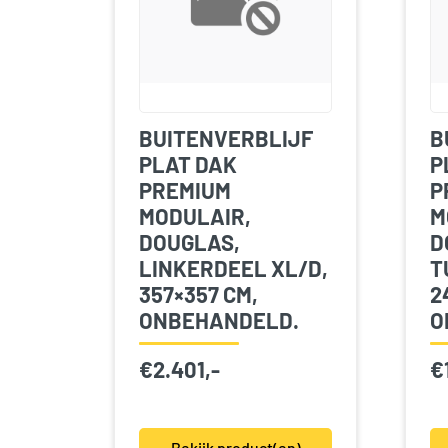
BUITENVERBLIJF
B
PLAT DAK
P
PREMIUM
P
MODULAIR,
M
DOUGLAS,
D
LINKERDEEL XL/D,
T
357×357 CM,
2
ONBEHANDELD.
O
€
2.401,-
€
Bekijk product(en)