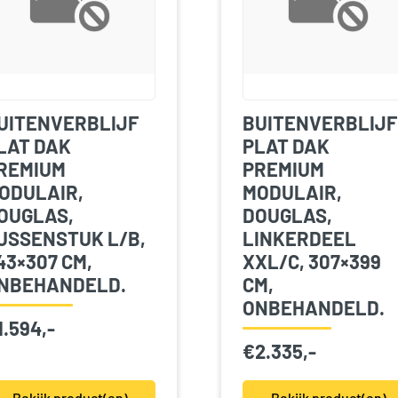
UITENVERBLIJF
BUITENVERBLIJF
LAT DAK
PLAT DAK
REMIUM
PREMIUM
ODULAIR,
MODULAIR,
OUGLAS,
DOUGLAS,
USSENSTUK L/B,
LINKERDEEL
43×307 CM,
XXL/C, 307×399
NBEHANDELD.
CM,
ONBEHANDELD.
1.594,-
€
2.335,-
Bekijk product(en)
Bekijk product(en)