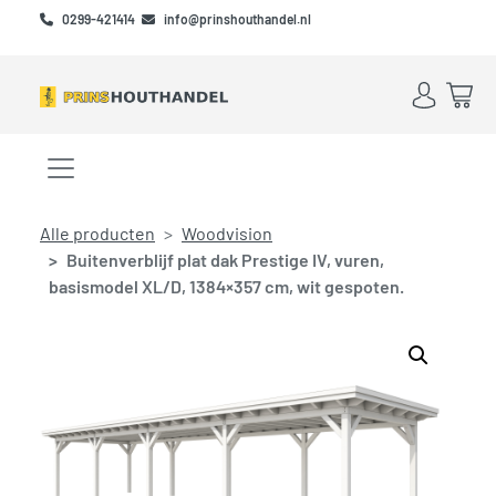
Skip to main content
Skip to footer
0299-421414
info@prinshouthandel.nl
Account
Win
Menu openen/sluiten
Alle producten
Woodvision
Buitenverblijf plat dak Prestige IV, vuren,
basismodel XL/D, 1384×357 cm, wit gespoten.