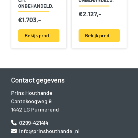
ONBEHANDELD.
€
2.127,-
€
1.703,-
Bekijk product(en)
Bekijk product(en)
Contact gegevens
Prins Houthandel
Cantekoogweg 9
1442 LG Purmerend
0299-421414
info@prinshouthandel.nl