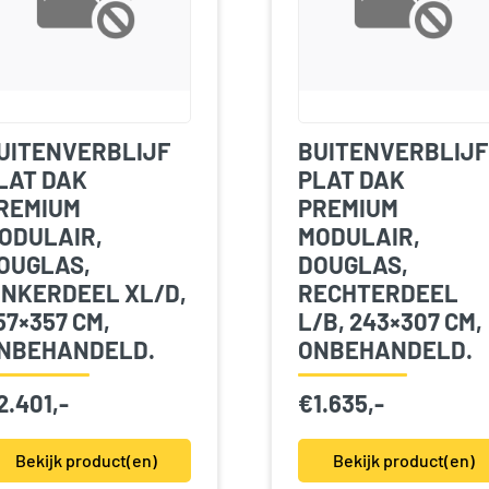
UITENVERBLIJF
BUITENVERBLIJF
LAT DAK
PLAT DAK
REMIUM
PREMIUM
ODULAIR,
MODULAIR,
OUGLAS,
DOUGLAS,
INKERDEEL XL/D,
RECHTERDEEL
57×357 CM,
L/B, 243×307 CM,
NBEHANDELD.
ONBEHANDELD.
2.401,-
€
1.635,-
Bekijk product(en)
Bekijk product(en)