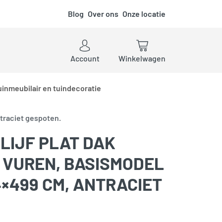
Blog
Over ons
Onze locatie
ken
Account
Winkelwagen
uinmeubilair en tuindecoratie
ntraciet gespoten.
LIJF PLAT DAK
, VUREN, BASISMODEL
4×499 CM, ANTRACIET