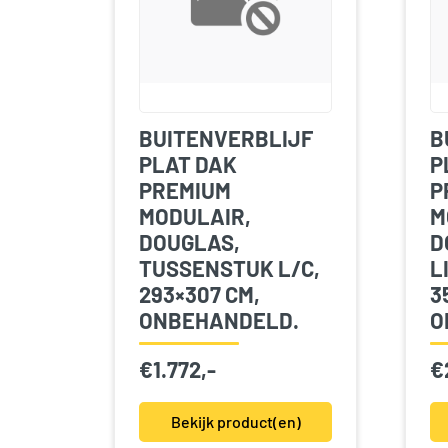
BUITENVERBLIJF
B
PLAT DAK
P
PREMIUM
P
MODULAIR,
M
DOUGLAS,
D
TUSSENSTUK L/C,
L
293×307 CM,
3
ONBEHANDELD.
O
€
1.772,-
€
Bekijk product(en)