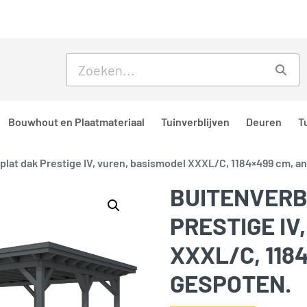
Skip to main content
Skip to footer
Zoe
Bouwhout en Plaatmateriaal
Tuinverblijven
Deuren
T
 plat dak Prestige IV, vuren, basismodel XXXL/C, 1184×499 cm, a
BUITENVERB
PRESTIGE IV
XXXL/C, 118
GESPOTEN.