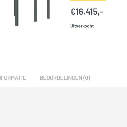
€
16.415,-
Uitverkocht
SKU:
786076
Categorie:
Woodvision
NFORMATIE
BEOORDELINGEN (0)