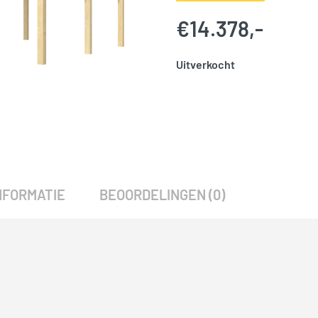
€
14.378,-
Uitverkocht
SKU:
786083
Categorie:
Woodvision
NFORMATIE
BEOORDELINGEN (0)