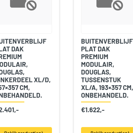
UITENVERBLIJF
BUITENVERBLIJF
LAT DAK
PLAT DAK
REMIUM
PREMIUM
ODULAIR,
MODULAIR,
OUGLAS,
DOUGLAS,
INKERDEEL XL/D,
TUSSENSTUK
57×357 CM,
XL/A, 193×357 CM
NBEHANDELD.
ONBEHANDELD.
2.401,-
€
1.622,-
Bekijk product(en)
Bekijk product(en)