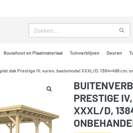
Skip to main content
Skip to footer
Zoe
Bouwhout en Plaatmateriaal
Tuinverblijven
Deuren
T
f plat dak Prestige IV, vuren, basismodel XXXL/D, 1384×499 cm, 
BUITENVERB
PRESTIGE IV
XXXL/D, 138
ONBEHANDE