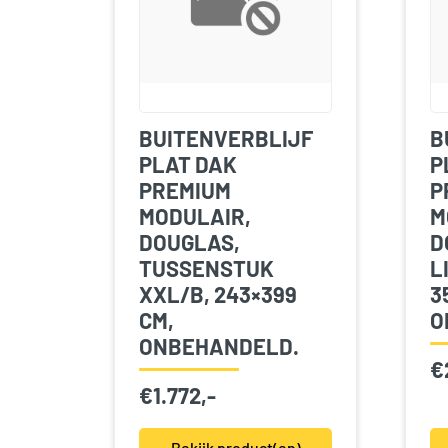
BUITENVERBLIJF
B
PLAT DAK
P
PREMIUM
P
MODULAIR,
M
DOUGLAS,
D
TUSSENSTUK
L
XXL/B, 243×399
3
CM,
O
ONBEHANDELD.
€
€
1.772,-
Bekijk product(en)