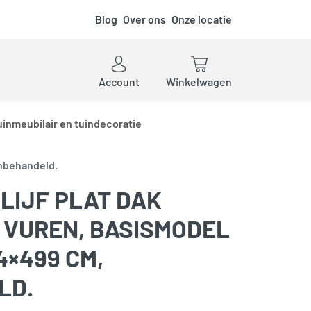
Blog
Over ons
Onze locatie
ken
Account
Winkelwagen
uinmeubilair en tuindecoratie
onbehandeld.
LIJF PLAT DAK
, VUREN, BASISMODEL
4×499 CM,
LD.