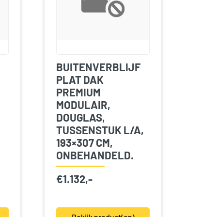
BUITENVERBLIJF
PLAT DAK
PREMIUM
MODULAIR,
DOUGLAS,
TUSSENSTUK L/A,
,
193×307 CM,
ONBEHANDELD.
€
1.132,-
Bekijk product(en)