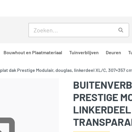
Skip to main content
Skip to footer
Zoe
Bouwhout en Plaatmateriaal
Tuinverblijven
Deuren
T
 plat dak Prestige Modulair, douglas, linkerdeel XL/C, 307×357 c
BUITENVERB
PRESTIGE M
LINKERDEEL 
TRANSPARA