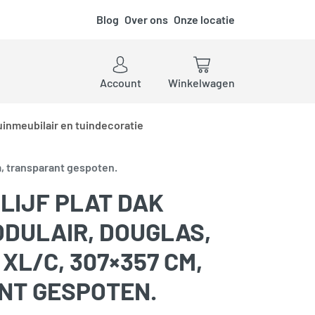
Blog
Over ons
Onze locatie
ken
Account
Winkelwagen
uinmeubilair en tuindecoratie
m, transparant gespoten.
LIJF PLAT DAK
ODULAIR, DOUGLAS,
XL/C, 307×357 CM,
NT GESPOTEN.