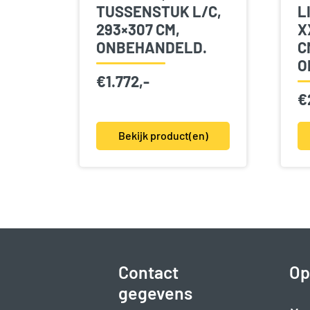
TUSSENSTUK L/C,
L
293×307 CM,
X
ONBEHANDELD.
C
O
€
1.772,-
€
Bekijk product(en)
Contact
Op
gegevens