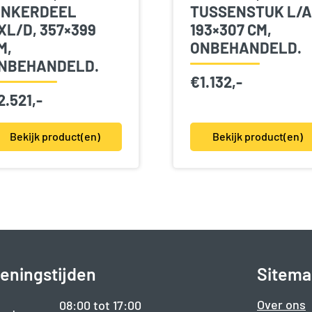
INKERDEEL
TUSSENSTUK L/A
XL/D, 357×399
193×307 CM,
M,
ONBEHANDELD.
NBEHANDELD.
€
1.132,-
2.521,-
Bekijk product(en)
Bekijk product(en)
eningstijden
Sitema
Over ons
08:00 tot 17:00