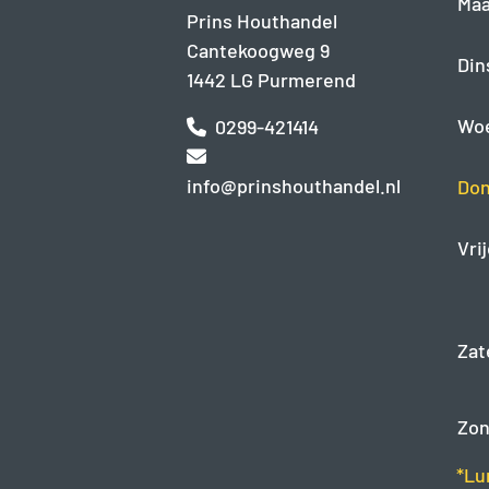
Maa
Prins Houthandel
Cantekoogweg 9
Din
1442 LG Purmerend
Wo
0299-421414
info@prinshouthandel.nl
Don
Vri
Zat
Zon
*Lu