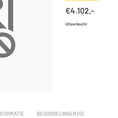
€
4.102,-
Uitverkocht
SKU:
786089
Categorie:
Woodvision
NFORMATIE
BEOORDELINGEN (0)