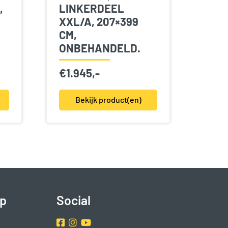
,
LINKERDEEL
XXL/A, 207×399
CM,
ONBEHANDELD.
€
1.945,-
Bekijk product(en)
p
Social
Facebook
Instragram
Youtube