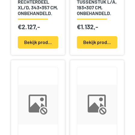
RECHTERDEEL
TUSSENSTUK L/A,
XL/D, 343×357 CM,
193×307 CM,
ONBEHANDELD.
ONBEHANDELD.
€
2.127,-
€
1.132,-
Bekijk product(en)
Bekijk product(en)