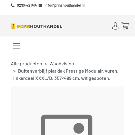
Skip to main content
Skip to footer
0299-421414
info@prinshouthandel.nl
Account
Win
Menu openen/sluiten
Alle producten
Woodvision
Buitenverblijf plat dak Prestige Modulair, vuren,
linkerdeel XXXL/D, 357×499 cm, wit gespoten.