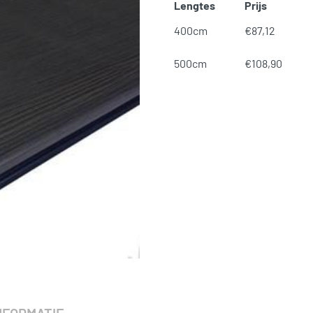
Lengtes
Prijs
400cm
€
87,12
500cm
€
108,90
SKU:
N/B
Categorieën:
Composiet Vlo