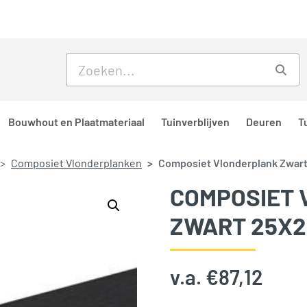
Skip to main content
Skip to footer
Zoe
Bouwhout en Plaatmateriaal
Tuinverblijven
Deuren
T
Composiet Vlonderplanken
Composiet Vlonderplank Zwar
COMPOSIET
ZWART 25X
v.a.
€
87,12