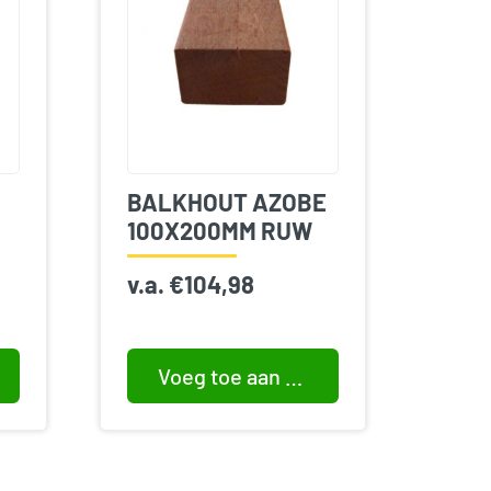
BALKHOUT AZOBE
100X200MM RUW
v.a.
€
104,98
Voeg toe aan winkelwagen