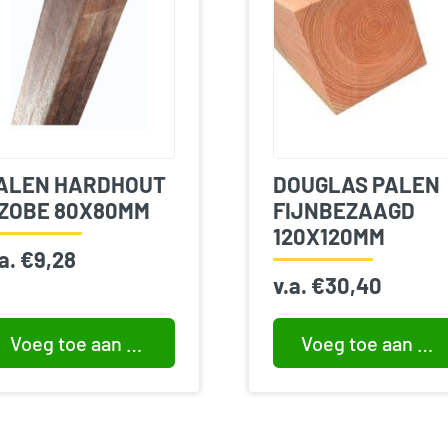
ALEN HARDHOUT
DOUGLAS PALEN
ZOBE 80X80MM
FIJNBEZAAGD
120X120MM
.a.
€
9,28
v.a.
€
30,40
Voeg toe aan winkelwagen
Voeg toe aan winkelwagen