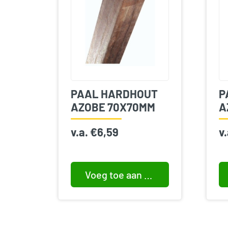
PAAL HARDHOUT
P
AZOBE 70X70MM
A
v.a.
€
6,59
v
Voeg toe aan winkelwagen