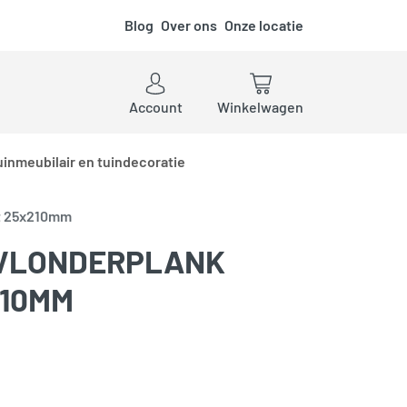
Blog
Over ons
Onze locatie
ken
Account
Winkelwagen
uinmeubilair en tuindecoratie
t 25x210mm
 VLONDERPLANK
210MM