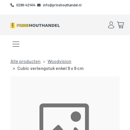
Skip to main content
Skip to footer
0299-421414
info@prinshouthandel.nl
Account
Win
Menu openen/sluiten
Alle producten
Woodvision
Cubic verlengstuk enkel 9 x 9 cm