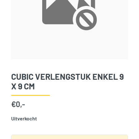
CUBIC VERLENGSTUK ENKEL 9
X 9 CM
€
0,-
Uitverkocht
SKU:
831777
Categorie:
Woodvision