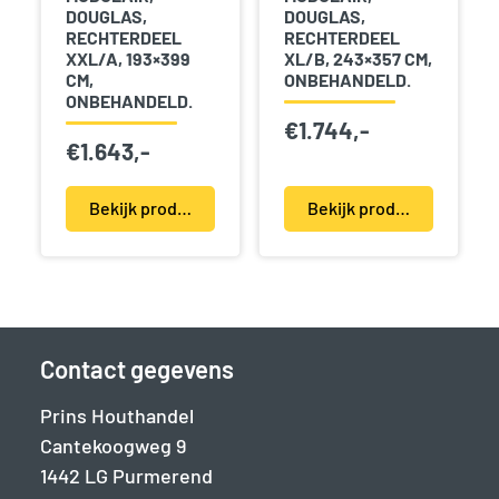
DOUGLAS,
DOUGLAS,
RECHTERDEEL
RECHTERDEEL
XXL/A, 193×399
XL/B, 243×357 CM,
CM,
ONBEHANDELD.
ONBEHANDELD.
€
1.744,-
€
1.643,-
Bekijk product(en)
Bekijk product(en)
Contact gegevens
Prins Houthandel
Cantekoogweg 9
1442 LG Purmerend