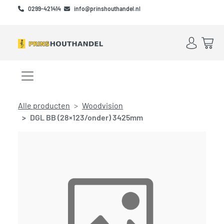
Skip to main content
Skip to footer
0299-421414
info@prinshouthandel.nl
Account
Win
Menu openen/sluiten
Alle producten
Woodvision
DGL BB (28×123/onder) 3425mm