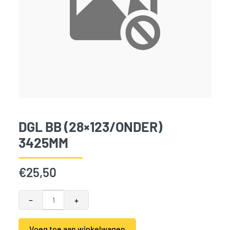
DGL BB (28×123/ONDER)
3425MM
€
25,50
DGL BB (28x123/onder) 3425mm aantal
−
+
Voeg toe aan winkelwagen