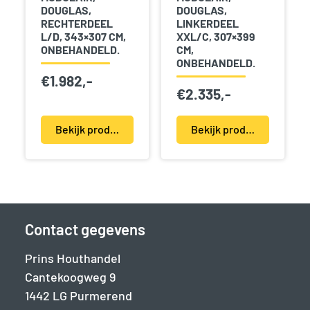
DOUGLAS,
DOUGLAS,
RECHTERDEEL
LINKERDEEL
L/D, 343×307 CM,
XXL/C, 307×399
ONBEHANDELD.
CM,
ONBEHANDELD.
€
1.982,-
€
2.335,-
Bekijk product(en)
Bekijk product(en)
Contact gegevens
Prins Houthandel
Cantekoogweg 9
1442 LG Purmerend