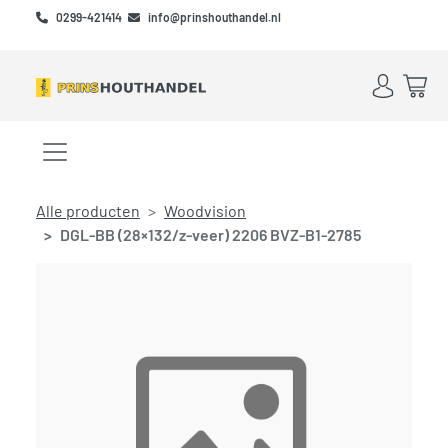
Skip to main content
Skip to footer
0299-421414
info@prinshouthandel.nl
Account
Win
Menu openen/sluiten
Alle producten
Woodvision
DGL-BB (28×132/z-veer) 2206 BVZ-B1-2785