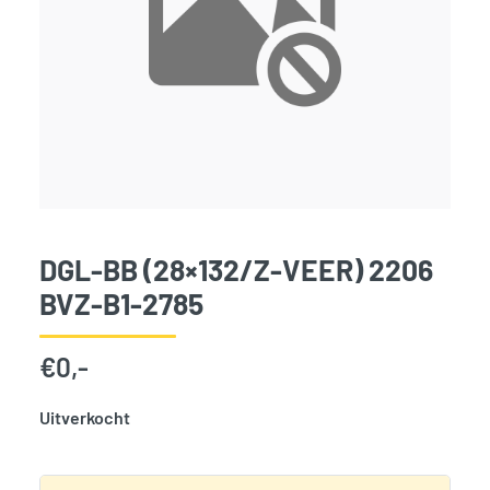
DGL-BB (28×132/Z-VEER) 2206
BVZ-B1-2785
€
0,-
Uitverkocht
SKU:
2658
Categorie:
Woodvision