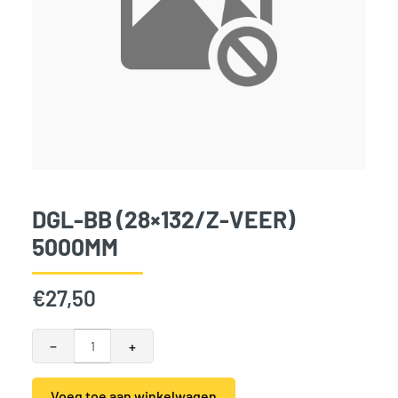
DGL-BB (28×132/Z-VEER)
5000MM
€
27,50
DGL-BB (28x132/z-veer) 5000mm aantal
−
+
Voeg toe aan winkelwagen