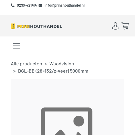
Skip to main content
Skip to footer
0299-421414
info@prinshouthandel.nl
Account
Win
Menu openen/sluiten
Alle producten
Woodvision
DGL-BB (28×132/z-veer) 5000mm