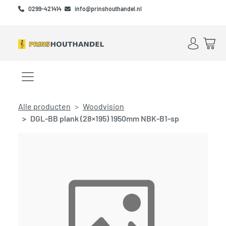
Skip to main content
Skip to footer
0299-421414
info@prinshouthandel.nl
Account
Win
Menu openen/sluiten
Alle producten
Woodvision
DGL-BB plank (28×195) 1950mm NBK-B1-sp