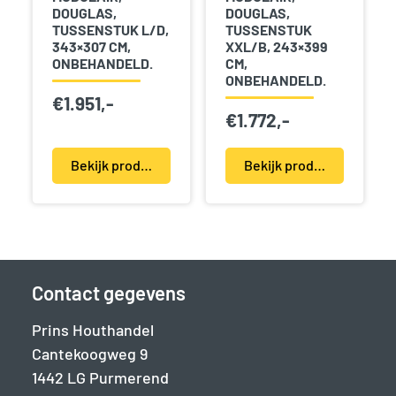
DOUGLAS,
DOUGLAS,
TUSSENSTUK L/D,
TUSSENSTUK
343×307 CM,
XXL/B, 243×399
ONBEHANDELD.
CM,
ONBEHANDELD.
€
1.951,-
€
1.772,-
Bekijk product(en)
Bekijk product(en)
Contact gegevens
Prins Houthandel
Cantekoogweg 9
1442 LG Purmerend