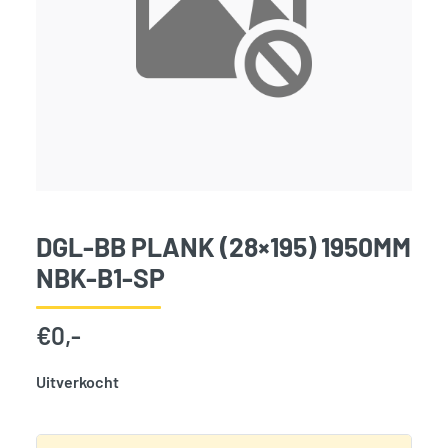
DGL-BB PLANK (28×195) 1950MM
NBK-B1-SP
€
0,-
Uitverkocht
SKU:
3935
Categorie:
Woodvision