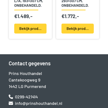
L/A, 193×307 CM,
293×307 CM,
ONBEHANDELD.
ONBEHANDELD.
€
1.489,-
€
1.772,-
Bekijk product(en)
Bekijk product(en)
Contact gegevens
Prins Houthandel
Cantekoogweg 9
1442 LG Purmerend
0299-421414
info@prinshouthandel.nl