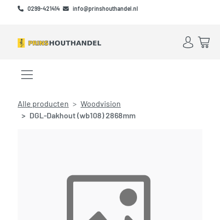
Skip to main content
Skip to footer
0299-421414
info@prinshouthandel.nl
Account
Win
Menu openen/sluiten
Alle producten
Woodvision
DGL-Dakhout (wb108) 2868mm