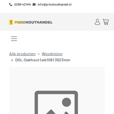
Skip to main content
Skip to footer
0299-421414
info@prinshouthandel.nl
Account
Win
Menu openen/sluiten
Alle producten
Woodvision
DGL-Dakhout (wb108) 3623mm