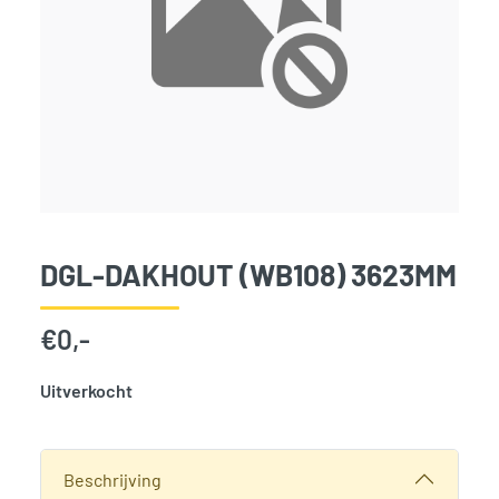
DGL-DAKHOUT (WB108) 3623MM
€
0,-
Uitverkocht
SKU:
3924
Categorie:
Woodvision
Beschrijving