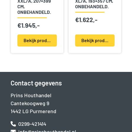
XXL/A, 207×399
XL/A, 193×357 CM,
CM,
ONBEHANDELD.
ONBEHANDELD.
€
1.622,-
€
1.945,-
Bekijk product(en)
Bekijk product(en)
Contact gegevens
Prins Houthandel
Cantekoogweg 9
1442 LG Purmerend
0299-421414
info@prinshouthandel.nl