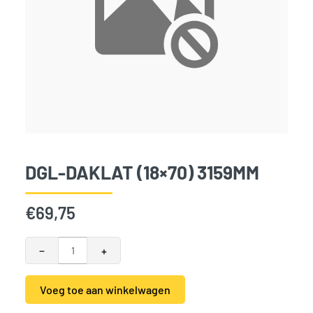
DGL-DAKLAT (18×70) 3159MM
€
69,75
DGL-Daklat (18x70) 3159mm aantal
−
+
Voeg toe aan winkelwagen
Alternative: