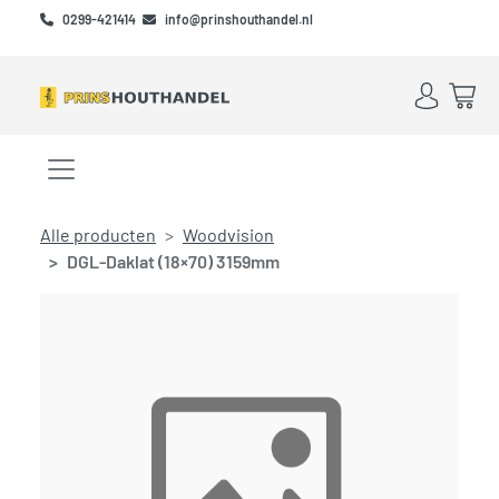
Skip to main content
Skip to footer
0299-421414
info@prinshouthandel.nl
Account
Win
Menu openen/sluiten
Alle producten
Woodvision
DGL-Daklat (18×70) 3159mm