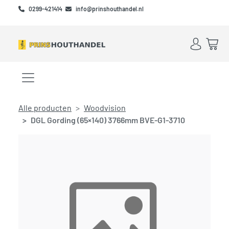
Skip to main content
Skip to footer
0299-421414
info@prinshouthandel.nl
Account
Win
Menu openen/sluiten
Alle producten
Woodvision
DGL Gording (65×140) 3766mm BVE-G1-3710