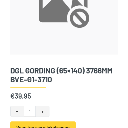
DGL GORDING (65×140) 3766MM
BVE-G1-3710
€
39,95
DGL Gording (65x140) 3766mm BVE-G1-3710 aantal
−
+
Voeg toe aan winkelwagen