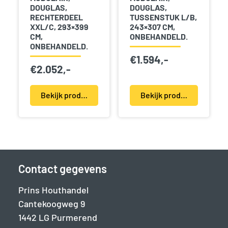
DOUGLAS,
DOUGLAS,
RECHTERDEEL
TUSSENSTUK L/B,
XXL/C, 293×399
243×307 CM,
CM,
ONBEHANDELD.
ONBEHANDELD.
€
1.594,-
€
2.052,-
Bekijk product(en)
Bekijk product(en)
Contact gegevens
Prins Houthandel
Cantekoogweg 9
1442 LG Purmerend