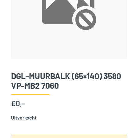
DGL-MUURBALK (65×140) 3580
VP-MB2 7060
€
0,-
Uitverkocht
SKU:
796682
Categorie:
Woodvision