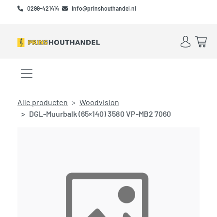
Skip to main content
Skip to footer
0299-421414
info@prinshouthandel.nl
Account
Win
Menu openen/sluiten
Alle producten
Woodvision
DGL-Muurbalk (65×140) 3580 VP-MB2 7060