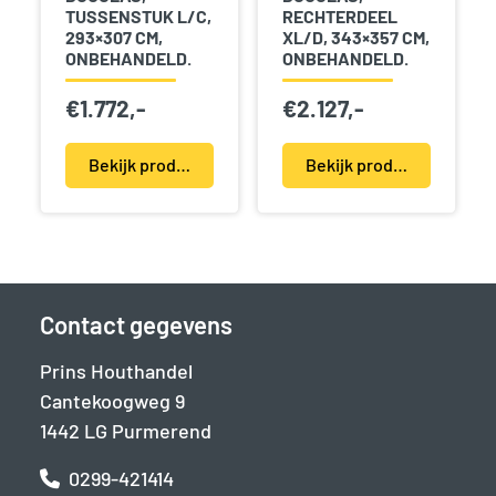
TUSSENSTUK L/C,
RECHTERDEEL
293×307 CM,
XL/D, 343×357 CM,
ONBEHANDELD.
ONBEHANDELD.
€
1.772,-
€
2.127,-
Bekijk product(en)
Bekijk product(en)
Contact gegevens
Prins Houthandel
Cantekoogweg 9
1442 LG Purmerend
0299-421414