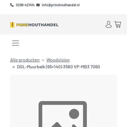
Skip to main content
Skip to footer
0299-421414
info@prinshouthandel.nl
Account
Win
Menu openen/sluiten
Alle producten
Woodvision
DGL-Muurbalk (65×140) 3580 VP-MB3 7060