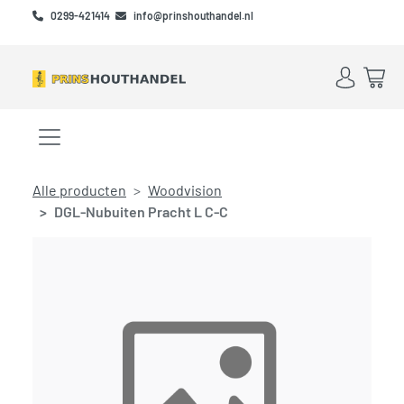
Skip to main content
Skip to footer
0299-421414
info@prinshouthandel.nl
Account
Win
Menu openen/sluiten
Alle producten
Woodvision
DGL-Nubuiten Pracht L C-C