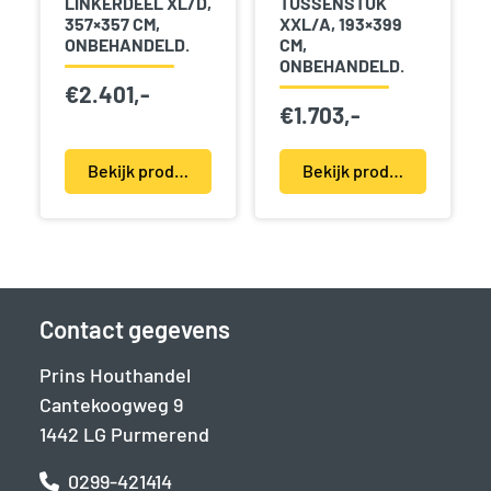
LINKERDEEL XL/D,
TUSSENSTUK
357×357 CM,
XXL/A, 193×399
ONBEHANDELD.
CM,
ONBEHANDELD.
€
2.401,-
€
1.703,-
Bekijk product(en)
Bekijk product(en)
Contact gegevens
Prins Houthandel
Cantekoogweg 9
1442 LG Purmerend
0299-421414