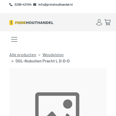
Skip to main content
Skip to footer
0299-421414
info@prinshouthandel.nl
Account
Win
Menu openen/sluiten
Alle producten
Woodvision
DGL-Nubuiten Pracht L D-D-D