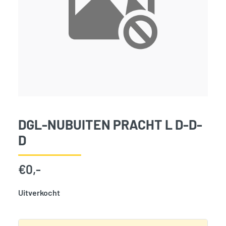
DGL-NUBUITEN PRACHT L D-D-
D
€
0,-
Uitverkocht
SKU:
787277
Categorie:
Woodvision