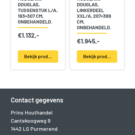
DOUGLAS,
DOUGLAS,
TUSSENSTUK L/A,
LINKERDEEL
193×307 CM,
XXL/A, 207×399
ONBEHANDELD.
CM,
ONBEHANDELD.
€
1.132,-
€
1.945,-
Bekijk product(en)
Bekijk product(en)
Contact gegevens
Prins Houthandel
Cantekoogweg 9
1442 LG Purmerend