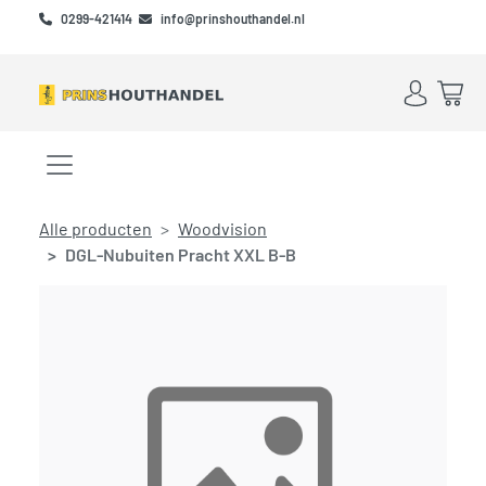
Skip to main content
Skip to footer
0299-421414
info@prinshouthandel.nl
Account
Win
Menu openen/sluiten
Alle producten
Woodvision
DGL-Nubuiten Pracht XXL B-B