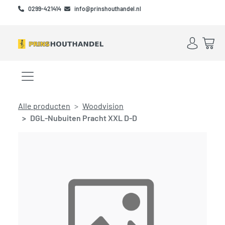
Skip to main content
Skip to footer
0299-421414
info@prinshouthandel.nl
Account
Win
Menu openen/sluiten
Alle producten
Woodvision
DGL-Nubuiten Pracht XXL D-D