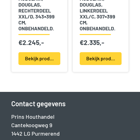
DOUGLAS,
DOUGLAS,
RECHTERDEEL
LINKERDEEL
XXL/D, 343×399
XXL/C, 307×399
CM,
CM,
ONBEHANDELD.
ONBEHANDELD.
€
2.245,-
€
2.335,-
Bekijk product(en)
Bekijk product(en)
Contact gegevens
Prins Houthandel
Cantekoogweg 9
1442 LG Purmerend