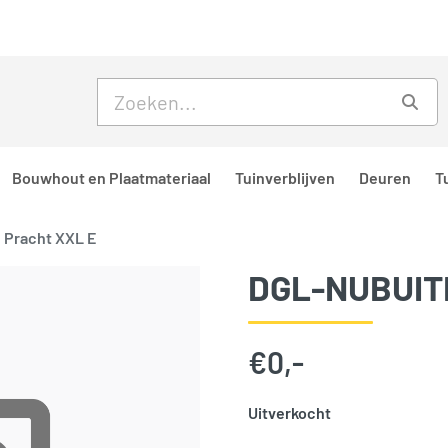
Skip to main content
Skip to footer
Zoe
Bouwhout en Plaatmateriaal
Tuinverblijven
Deuren
T
 Pracht XXL E
DGL-NUBUIT
€
0,-
Uitverkocht