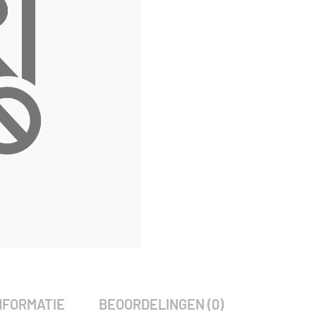
SKU:
787285
Categorie:
Woodvision
NFORMATIE
BEOORDELINGEN (0)