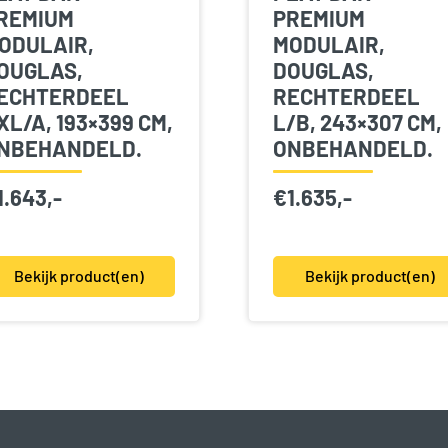
REMIUM
PREMIUM
ODULAIR,
MODULAIR,
OUGLAS,
DOUGLAS,
ECHTERDEEL
RECHTERDEEL
XL/A, 193×399 CM,
L/B, 243×307 CM,
NBEHANDELD.
ONBEHANDELD.
1.643,-
€
1.635,-
Bekijk product(en)
Bekijk product(en)