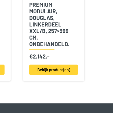
PREMIUM
MODULAIR,
DOUGLAS,
LINKERDEEL
XXL/B, 257×399
CM,
ONBEHANDELD.
€
2.142,-
Bekijk product(en)