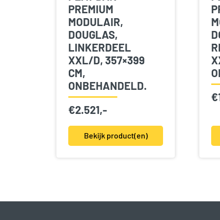
PREMIUM
P
MODULAIR,
M
DOUGLAS,
D
LINKERDEEL
R
XXL/D, 357×399
X
CM,
O
ONBEHANDELD.
€
€
2.521,-
Bekijk product(en)