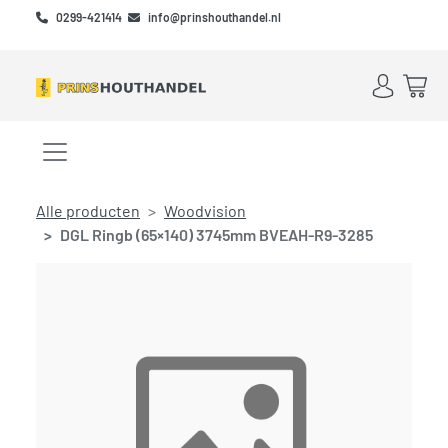
Skip to main content
Skip to footer
0299-421414
info@prinshouthandel.nl
Account
Win
Menu openen/sluiten
Alle producten
Woodvision
DGL Ringb (65×140) 3745mm BVEAH-R9-3285