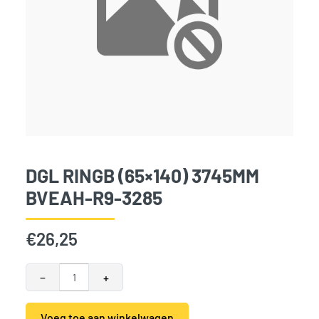
DGL RINGB (65×140) 3745MM
BVEAH-R9-3285
€
26,25
DGL Ringb (65x140) 3745mm BVEAH-R9-3285 aantal
−
+
Voeg toe aan winkelwagen