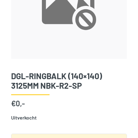
DGL-RINGBALK (140×140)
3125MM NBK-R2-SP
€
0,-
Uitverkocht
SKU:
797881
Categorie:
Woodvision