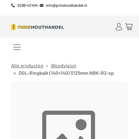
Skip to main content
Skip to footer
0299-421414
info@prinshouthandel.nl
Account
Win
Menu openen/sluiten
Alle producten
Woodvision
DGL-Ringbalk (140×140) 3125mm NBK-R2-sp