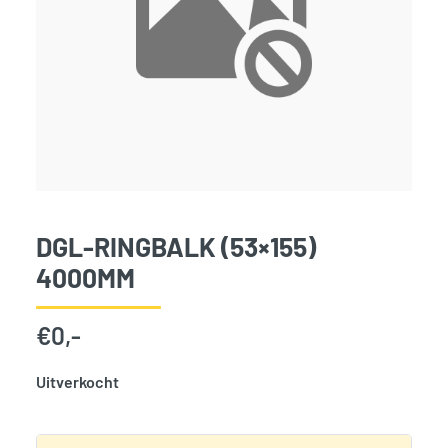
DGL-RINGBALK (53×155)
4000MM
€
0,-
Uitverkocht
SKU:
3893
Categorie:
Woodvision