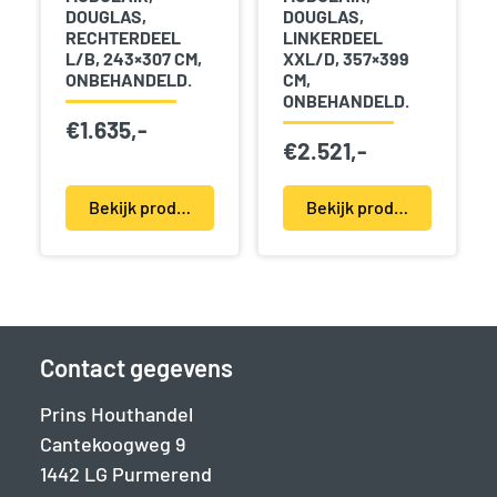
DOUGLAS,
DOUGLAS,
RECHTERDEEL
LINKERDEEL
L/B, 243×307 CM,
XXL/D, 357×399
ONBEHANDELD.
CM,
ONBEHANDELD.
€
1.635,-
€
2.521,-
Bekijk product(en)
Bekijk product(en)
Contact gegevens
Prins Houthandel
Cantekoogweg 9
1442 LG Purmerend