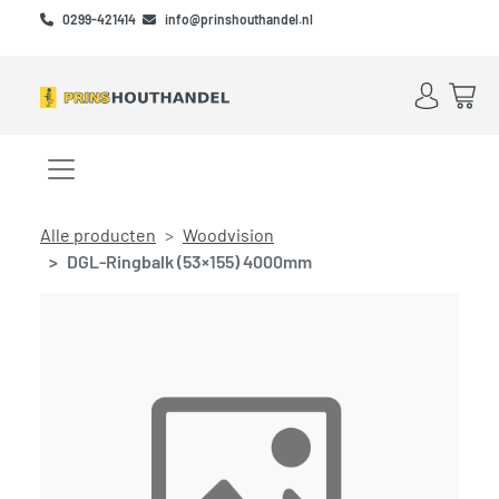
Skip to main content
Skip to footer
0299-421414
info@prinshouthandel.nl
Account
Win
Menu openen/sluiten
Alle producten
Woodvision
DGL-Ringbalk (53×155) 4000mm