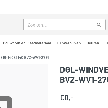
Skip to main content
Skip to footer
Zoe
Bouwhout en Plaatmateriaal
Tuinverblijven
Deuren
T
 (16×140) 2140 BVZ-WV1-2785
DGL-WINDVEE
BVZ-WV1-27
€
0,-