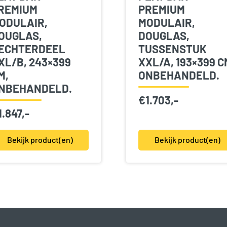
REMIUM
PREMIUM
ODULAIR,
MODULAIR,
OUGLAS,
DOUGLAS,
ECHTERDEEL
TUSSENSTUK
XL/B, 243×399
XXL/A, 193×399 C
M,
ONBEHANDELD.
NBEHANDELD.
€
1.703,-
1.847,-
Bekijk product(en)
Bekijk product(en)