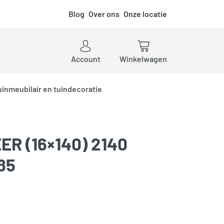
Blog
Over ons
Onze locatie
ken
Account
Winkelwagen
uinmeubilair en tuindecoratie
R (16×140) 2140
85