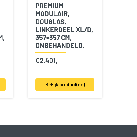
PREMIUM
MODULAIR,
DOUGLAS,
LINKERDEEL XL/D,
M,
357×357 CM,
ONBEHANDELD.
€
2.401,-
Bekijk product(en)