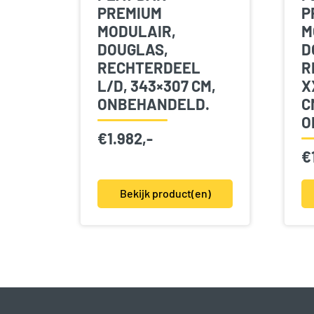
PREMIUM
P
MODULAIR,
M
DOUGLAS,
D
RECHTERDEEL
R
L/D, 343×307 CM,
X
ONBEHANDELD.
C
O
€
1.982,-
€
Bekijk product(en)