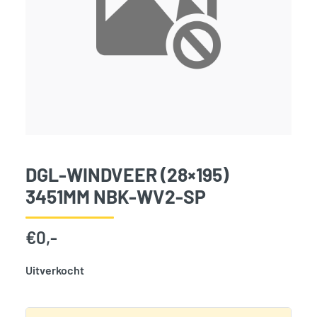
DGL-WINDVEER (28×195)
3451MM NBK-WV2-SP
€
0,-
Uitverkocht
SKU:
3936
Categorie:
Woodvision