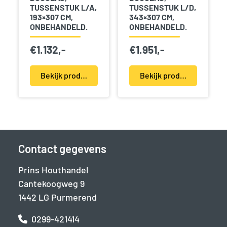
TUSSENSTUK L/A,
TUSSENSTUK L/D,
193×307 CM,
343×307 CM,
ONBEHANDELD.
ONBEHANDELD.
€
1.132,-
€
1.951,-
Bekijk product(en)
Bekijk product(en)
Contact gegevens
Prins Houthandel
Cantekoogweg 9
1442 LG Purmerend
0299-421414