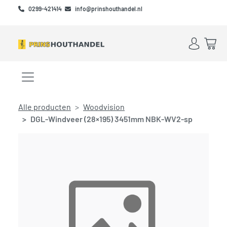
Skip to main content
Skip to footer
0299-421414
info@prinshouthandel.nl
Account
Win
Menu openen/sluiten
Alle producten
Woodvision
DGL-Windveer (28×195) 3451mm NBK-WV2-sp