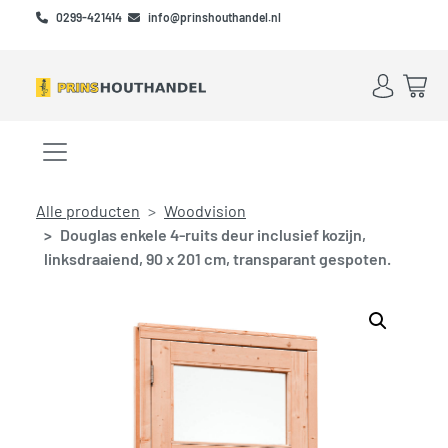
Skip to main content
Skip to footer
0299-421414
info@prinshouthandel.nl
Account
Win
Menu openen/sluiten
Alle producten
Woodvision
Douglas enkele 4-ruits deur inclusief kozijn,
linksdraaiend, 90 x 201 cm, transparant gespoten.