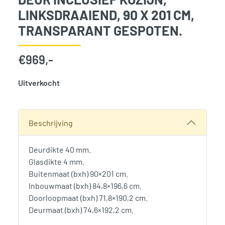
LINKSDRAAIEND, 90 X 201 CM,
TRANSPARANT GESPOTEN.
€
969,-
Uitverkocht
SKU:
777713
Categorie:
Woodvision
Beschrijving
Deurdikte 40 mm.
Glasdikte 4 mm.
Buitenmaat (bxh) 90×201 cm.
Inbouwmaat (bxh) 84,8×196,6 cm.
Doorloopmaat (bxh) 71,8×190,2 cm.
Deurmaat (bxh) 74,6×192,2 cm.