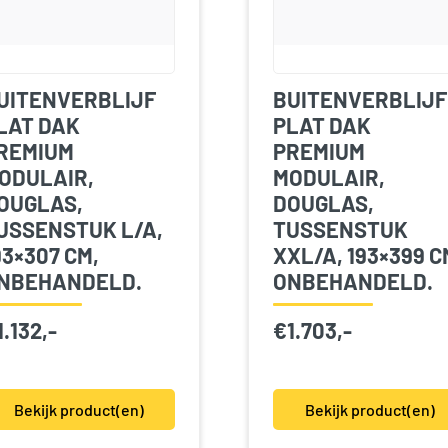
UITENVERBLIJF
BUITENVERBLIJF
LAT DAK
PLAT DAK
REMIUM
PREMIUM
ODULAIR,
MODULAIR,
OUGLAS,
DOUGLAS,
USSENSTUK L/A,
TUSSENSTUK
93×307 CM,
XXL/A, 193×399 C
NBEHANDELD.
ONBEHANDELD.
1.132,-
€
1.703,-
Bekijk product(en)
Bekijk product(en)