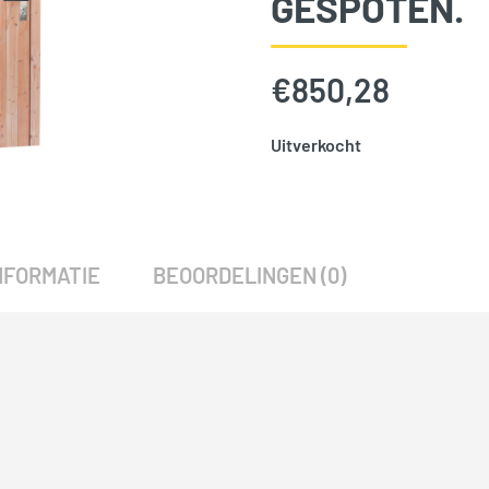
GESPOTEN.
€
850,28
Uitverkocht
SKU:
777719
Categorie:
Woodvision
NFORMATIE
BEOORDELINGEN (0)