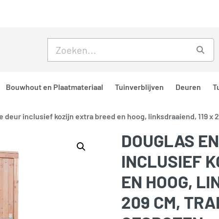
Skip to main content
Skip to footer
Zoe
Bouwhout en Plaatmateriaal
Tuinverblijven
Deuren
T
 deur inclusief kozijn extra breed en hoog, linksdraaiend, 119 x
DOUGLAS EN
INCLUSIEF 
EN HOOG, LI
209 CM, TR