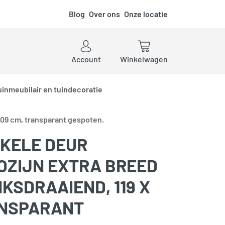
Blog
Over ons
Onze locatie
ken
Account
Winkelwagen
uinmeubilair en tuindecoratie
 209 cm, transparant gespoten.
KELE DEUR
KOZIJN EXTRA BREED
NKSDRAAIEND, 119 X
ANSPARANT