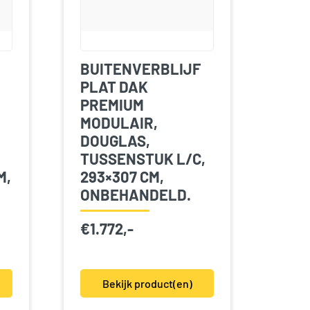
BUITENVERBLIJF
PLAT DAK
PREMIUM
MODULAIR,
DOUGLAS,
TUSSENSTUK L/C,
M,
293×307 CM,
ONBEHANDELD.
€
1.772,-
Bekijk product(en)