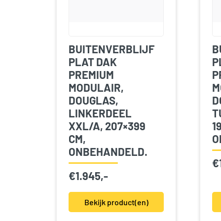
BUITENVERBLIJF
B
PLAT DAK
P
PREMIUM
P
MODULAIR,
M
DOUGLAS,
D
LINKERDEEL
T
XXL/A, 207×399
1
CM,
O
ONBEHANDELD.
€
€
1.945,-
Bekijk product(en)