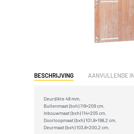
BESCHRIJVING
AANVULLENDE I
Deurdikte 48 mm.
Buitenmaat (bxh) 119×209 cm.
Inbouwmaat (bxh) 114×205 cm.
Doorloopmaat (bxh) 101,8×198,2 cm.
Deurmaat (bxh) 103,8×200,2 cm.