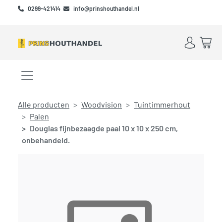
Skip to main content
Skip to footer
0299-421414
info@prinshouthandel.nl
Account
Win
Menu openen/sluiten
Alle producten
Woodvision
Tuintimmerhout
Palen
Douglas fijnbezaagde paal 10 x 10 x 250 cm,
onbehandeld.