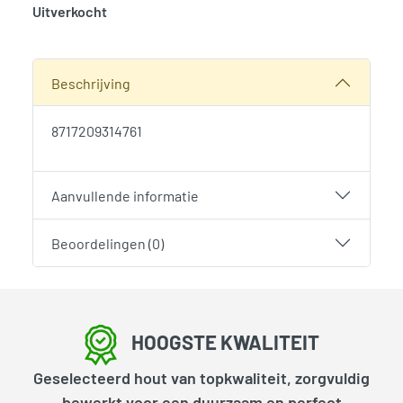
Uitverkocht
SKU:
791807
Categorieën:
Palen
,
Tuintimmerhout
,
Woodvision
Beschrijving
8717209314761
Aanvullende informatie
Beoordelingen (0)
HOOGSTE KWALITEIT
Geselecteerd hout van topkwaliteit, zorgvuldig
bewerkt voor een duurzaam en perfect