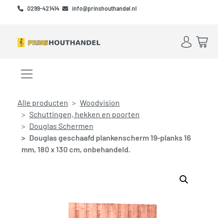
Skip to main content
Skip to footer
0299-421414
info@prinshouthandel.nl
Account
Win
Menu openen/sluiten
Alle producten
Woodvision
Schuttingen, hekken en poorten
Douglas Schermen
Douglas geschaafd plankenscherm 19-planks 16
mm, 180 x 130 cm, onbehandeld.