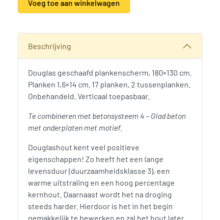
Voeg toe aan winkelwagen
Alternative:
SKU:
790382
Categorieën:
Douglas Schermen
,
Schuttingen, hekken en 
Beschrijving
Douglas geschaafd plankenscherm, 180×130 cm.
Planken 1,6×14 cm. 17 planken, 2 tussenplanken.
Onbehandeld. Verticaal toepasbaar.
Te combineren met betonsysteem 4 – Glad beton
met onderplaten met motief.
Douglashout kent veel positieve
eigenschappen! Zo heeft het een lange
levensduur (duurzaamheidsklasse 3), een
warme uitstraling en een hoog percentage
kernhout. Daarnaast wordt het na droging
steeds harder. Hierdoor is het in het begin
gemakkelijk te bewerken en zal het hout later