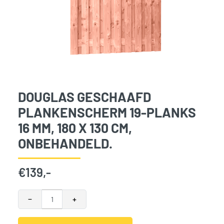
DOUGLAS GESCHAAFD
PLANKENSCHERM 19-PLANKS
16 MM, 180 X 130 CM,
ONBEHANDELD.
€
139,-
Douglas geschaafd plankenscherm 19-planks 16 mm, 180 x 1
−
+