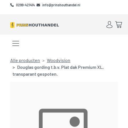
Skip to main content
Skip to footer
0299-421414
info@prinshouthandel.nl
Account
Win
Menu openen/sluiten
Alle producten
Woodvision
Douglas gording t.b.v. Plat dak Premium XL,
transparant gespoten.