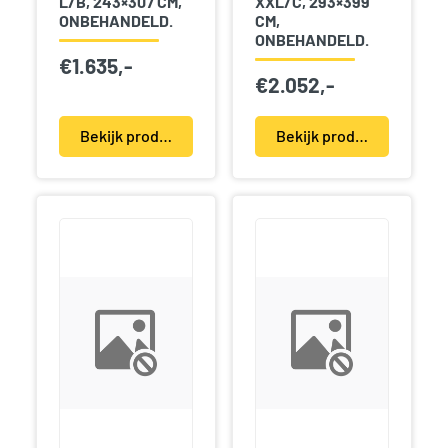
L/B, 243×307 CM,
XXL/C, 293×399
ONBEHANDELD.
CM,
ONBEHANDELD.
€
1.635,-
€
2.052,-
Bekijk product(en)
Bekijk product(en)