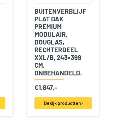
BUITENVERBLIJF
PLAT DAK
PREMIUM
MODULAIR,
DOUGLAS,
RECHTERDEEL
XXL/B, 243×399
CM,
ONBEHANDELD.
€
1.847,-
Bekijk product(en)