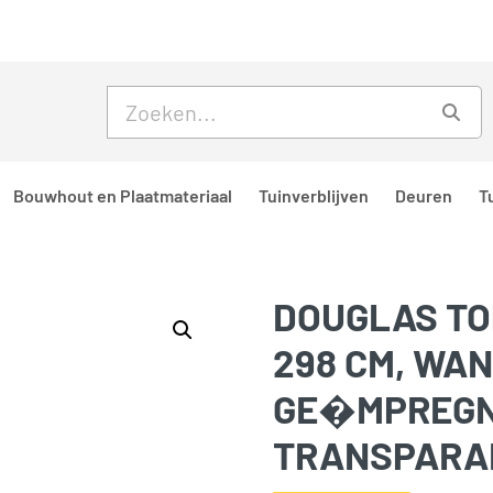
Skip to main content
Skip to footer
Zoe
Bouwhout en Plaatmateriaal
Tuinverblijven
Deuren
T
DOUGLAS TOP
298 CM, WA
GE�MPREGNE
TRANSPARA