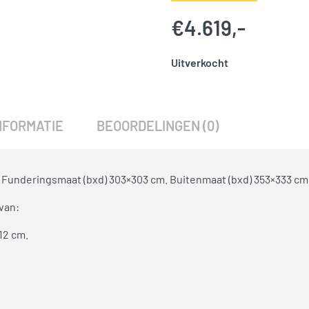
€
4.619,-
Uitverkocht
SKU:
777757
Categorie:
Woodvision
NFORMATIE
BEOORDELINGEN (0)
 Funderingsmaat (bxd) 303×303 cm. Buitenmaat (bxd) 353×333 cm
van:
12 cm.