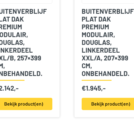
UITENVERBLIJF
BUITENVERBLIJF
LAT DAK
PLAT DAK
REMIUM
PREMIUM
ODULAIR,
MODULAIR,
OUGLAS,
DOUGLAS,
INKERDEEL
LINKERDEEL
XL/B, 257×399
XXL/A, 207×399
M,
CM,
NBEHANDELD.
ONBEHANDELD.
2.142,-
€
1.945,-
Bekijk product(en)
Bekijk product(en)