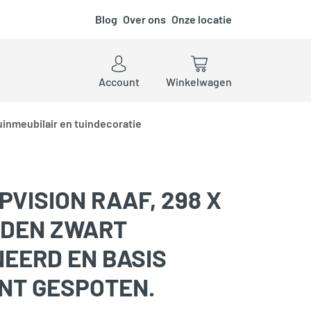
Blog
Over ons
Onze locatie
ken
Account
Winkelwagen
uinmeubilair en tuindecoratie
VISION RAAF, 298 X
NDEN ZWART
ERD EN BASIS
NT GESPOTEN.