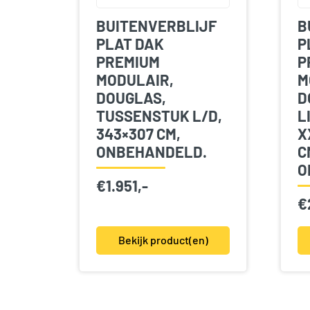
BUITENVERBLIJF
B
PLAT DAK
P
PREMIUM
P
MODULAIR,
M
DOUGLAS,
D
TUSSENSTUK L/D,
L
343×307 CM,
X
ONBEHANDELD.
C
O
€
1.951,-
€
Bekijk product(en)