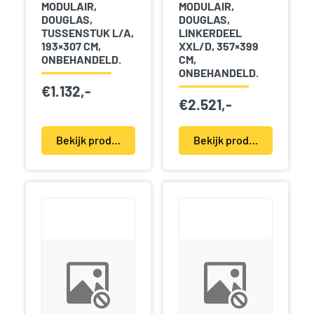
MODULAIR,
MODULAIR,
DOUGLAS,
DOUGLAS,
TUSSENSTUK L/A,
LINKERDEEL
193×307 CM,
XXL/D, 357×399
ONBEHANDELD.
CM,
ONBEHANDELD.
€
1.132,-
€
2.521,-
Bekijk product(en)
Bekijk product(en)