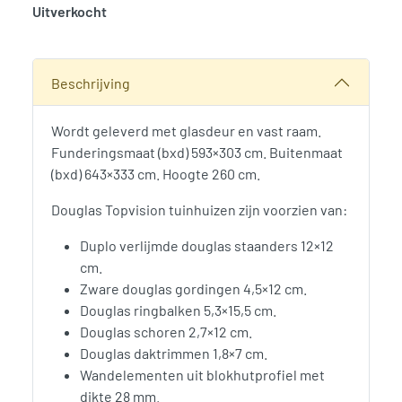
Uitverkocht
SKU:
790085
Categorie:
Woodvision
Beschrijving
Wordt geleverd met glasdeur en vast raam.
Funderingsmaat (bxd) 593×303 cm. Buitenmaat
(bxd) 643×333 cm. Hoogte 260 cm.
Douglas Topvision tuinhuizen zijn voorzien van:
Duplo verlijmde douglas staanders 12×12
cm.
Zware douglas gordingen 4,5×12 cm.
Douglas ringbalken 5,3×15,5 cm.
Douglas schoren 2,7×12 cm.
Douglas daktrimmen 1,8×7 cm.
Wandelementen uit blokhutprofiel met
dikte 28 mm.