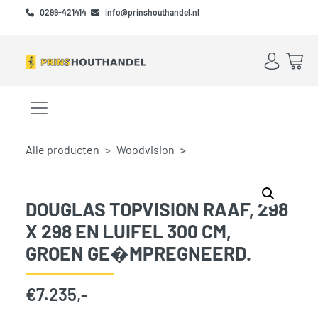
Skip to main content
Skip to footer
0299-421414
info@prinshouthandel.nl
Account
Win
Menu openen/sluiten
Alle producten
Woodvision
DOUGLAS TOPVISION RAAF, 298
X 298 EN LUIFEL 300 CM,
GROEN GE�MPREGNEERD.
€
7.235,-