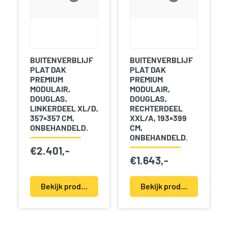
BUITENVERBLIJF
BUITENVERBLIJF
PLAT DAK
PLAT DAK
PREMIUM
PREMIUM
MODULAIR,
MODULAIR,
DOUGLAS,
DOUGLAS,
LINKERDEEL XL/D,
RECHTERDEEL
357×357 CM,
XXL/A, 193×399
ONBEHANDELD.
CM,
ONBEHANDELD.
€
2.401,-
€
1.643,-
Bekijk product(en)
Bekijk product(en)