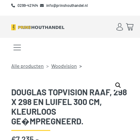
Skip to main content
Skip to footer
0299-421414
info@prinshouthandel.nl
Account
Win
Menu openen/sluiten
Alle producten
Woodvision
DOUGLAS TOPVISION RAAF, 298
X 298 EN LUIFEL 300 CM,
KLEURLOOS
GE�MPREGNEERD.
€
7.235,-