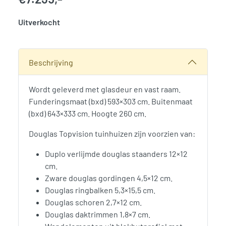
Uitverkocht
SKU:
790266
Categorie:
Woodvision
Beschrijving
Wordt geleverd met glasdeur en vast raam.
Funderingsmaat (bxd) 593×303 cm. Buitenmaat
(bxd) 643×333 cm. Hoogte 260 cm.
Douglas Topvision tuinhuizen zijn voorzien van:
Duplo verlijmde douglas staanders 12×12
cm.
Zware douglas gordingen 4,5×12 cm.
Douglas ringbalken 5,3×15,5 cm.
Douglas schoren 2,7×12 cm.
Douglas daktrimmen 1,8×7 cm.