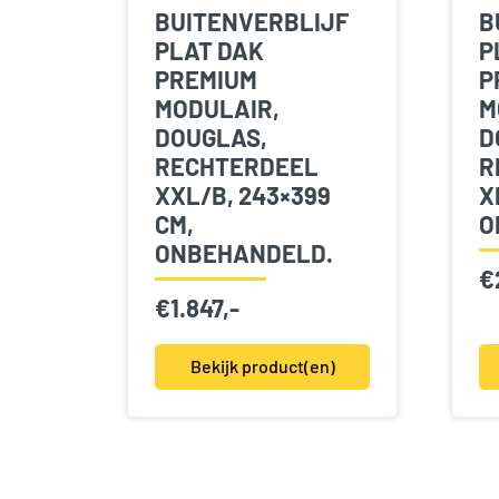
BUITENVERBLIJF
B
PLAT DAK
P
PREMIUM
P
MODULAIR,
M
DOUGLAS,
D
RECHTERDEEL
R
XXL/B, 243×399
X
CM,
O
ONBEHANDELD.
€
€
1.847,-
Bekijk product(en)