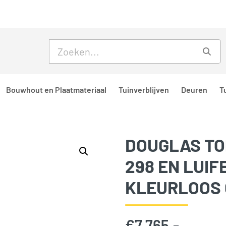
Skip to main content
Skip to footer
Zoe
Bouwhout en Plaatmateriaal
Tuinverblijven
Deuren
T
DOUGLAS TOP
298 EN LUIF
KLEURLOOS
€
7.765,-