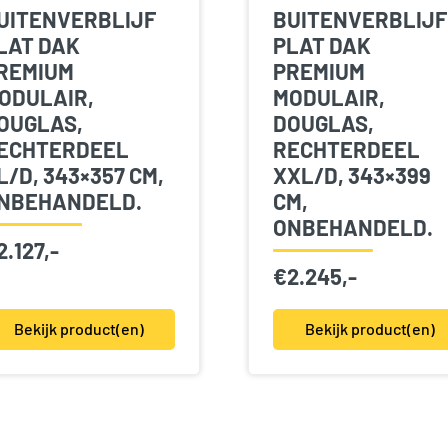
UITENVERBLIJF
BUITENVERBLIJF
LAT DAK
PLAT DAK
REMIUM
PREMIUM
ODULAIR,
MODULAIR,
OUGLAS,
DOUGLAS,
ECHTERDEEL
RECHTERDEEL
L/D, 343×357 CM,
XXL/D, 343×399
NBEHANDELD.
CM,
ONBEHANDELD.
2.127,-
€
2.245,-
Bekijk product(en)
Bekijk product(en)