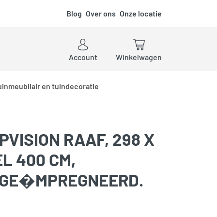
Blog
Over ons
Onze locatie
ken
Account
Winkelwagen
uinmeubilair en tuindecoratie
VISION RAAF, 298 X
EL 400 CM,
 GE�MPREGNEERD.