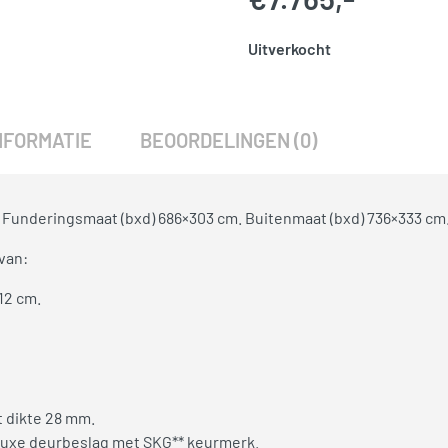
Uitverkocht
SKU:
790269
Categorie:
Woodvision
NFORMATIE
BEOORDELINGEN (0)
 Funderingsmaat (bxd) 686×303 cm. Buitenmaat (bxd) 736×333 cm
van:
12 cm.
 dikte 28 mm.
 luxe deurbeslag met SKG** keurmerk.