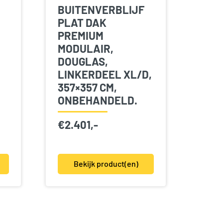
BUITENVERBLIJF
PLAT DAK
PREMIUM
MODULAIR,
DOUGLAS,
LINKERDEEL XL/D,
357×357 CM,
ONBEHANDELD.
€
2.401,-
Bekijk product(en)