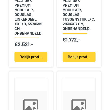
PLAT DAK
PLAT DAK
PREMIUM
PREMIUM
MODULAIR,
MODULAIR,
DOUGLAS,
DOUGLAS,
LINKERDEEL
TUSSENSTUK L/C,
XXL/D, 357×399
293×307 CM,
CM,
ONBEHANDELD.
ONBEHANDELD.
€
1.772,-
€
2.521,-
Bekijk product(en)
Bekijk product(en)