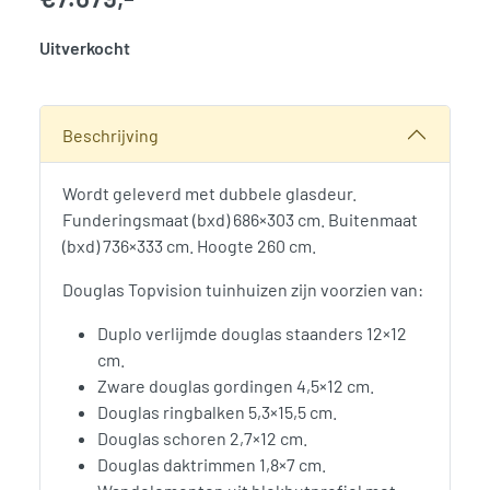
Uitverkocht
SKU:
790268
Categorie:
Woodvision
Beschrijving
Wordt geleverd met dubbele glasdeur.
Funderingsmaat (bxd) 686×303 cm. Buitenmaat
(bxd) 736×333 cm. Hoogte 260 cm.
Douglas Topvision tuinhuizen zijn voorzien van:
Duplo verlijmde douglas staanders 12×12
cm.
Zware douglas gordingen 4,5×12 cm.
Douglas ringbalken 5,3×15,5 cm.
Douglas schoren 2,7×12 cm.
Douglas daktrimmen 1,8×7 cm.