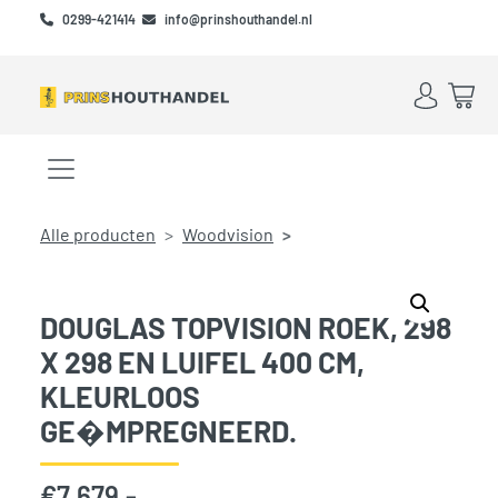
Skip to main content
Skip to footer
0299-421414
info@prinshouthandel.nl
Account
Win
Menu openen/sluiten
Alle producten
Woodvision
DOUGLAS TOPVISION ROEK, 298
X 298 EN LUIFEL 400 CM,
KLEURLOOS
GE�MPREGNEERD.
€
7.679,-