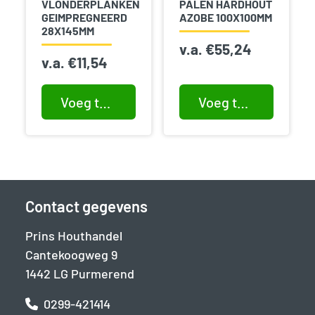
VLONDERPLANKEN
PALEN HARDHOUT
GEIMPREGNEERD
AZOBE 100X100MM
28X145MM
v.a.
€
55,24
v.a.
€
11,54
Voeg toe aan winkelwagen
Voeg toe aan winkelwagen
Contact gegevens
Prins Houthandel
Cantekoogweg 9
1442 LG Purmerend
0299-421414