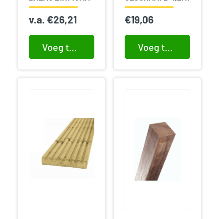
v.a.
€
26,21
€
19,06
Voeg toe aan winkelwagen
Voeg toe aan winkelwagen