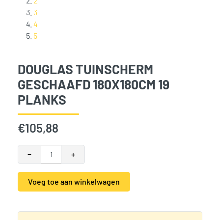
2
3
4
5
DOUGLAS TUINSCHERM
GESCHAAFD 180X180CM 19
PLANKS
€
105,88
Douglas Tuinscherm Geschaafd 180x180cm 19 planks aantal
−
+
Voeg toe aan winkelwagen
Alternative:
Categorieën:
Douglas tuinschermen
,
Tuinhout
,
Tuinscherm