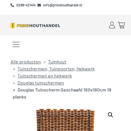
Skip to main content
Skip to footer
0299-421414
info@prinshouthandel.nl
Account
Win
Menu openen/sluiten
Alle producten
Tuinhout
Tuinschermen, Tuinpoorten, Hekwerk
Tuinschermen en hekwerk
Douglas tuinschermen
Douglas Tuinscherm Geschaafd 180x180cm 19
planks