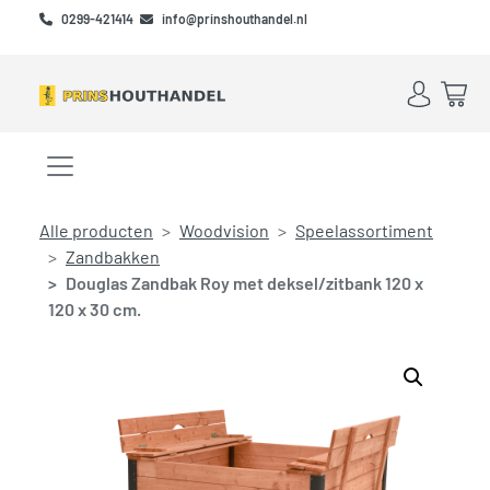
Skip to main content
Skip to footer
0299-421414
info@prinshouthandel.nl
Account
Win
Menu openen/sluiten
Alle producten
Woodvision
Speelassortiment
Zandbakken
Douglas Zandbak Roy met deksel/zitbank 120 x
120 x 30 cm.