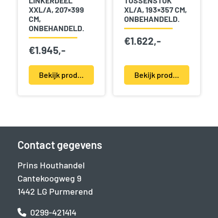
LINKERDEEL
TUSSENSTUK
XXL/A, 207×399
XL/A, 193×357 CM,
CM,
ONBEHANDELD.
ONBEHANDELD.
€
1.622,-
€
1.945,-
Bekijk product(en)
Bekijk product(en)
Contact gegevens
Prins Houthandel
Cantekoogweg 9
1442 LG Purmerend
0299-421414