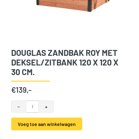
DOUGLAS ZANDBAK ROY MET
DEKSEL/ZITBANK 120 X 120 X
30 CM.
€
139,-
Douglas Zandbak Roy met deksel/zitbank 120 x 120 x 30 cm.
−
+
Voeg toe aan winkelwagen
Alternative:
SKU:
789169